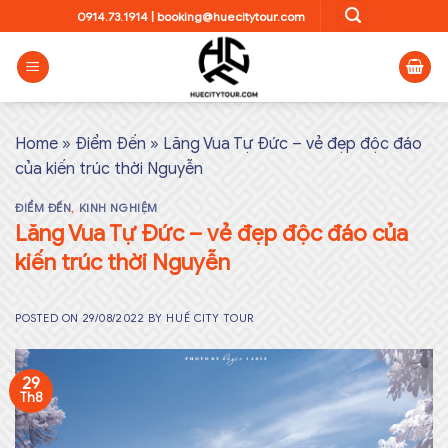
Skip
0914.73.1914
|
booking@huecitytour.com
to
content
Home
»
Điểm Đến
»
Lăng Vua Tự Đức – vẻ đẹp độc đáo
của kiến trúc thời Nguyễn
ĐIỂM ĐẾN
,
KINH NGHIỆM
Lăng Vua Tự Đức – vẻ đẹp độc đáo của
kiến trúc thời Nguyễn
POSTED ON
29/08/2022
BY
HUẾ CITY TOUR
29
Th8