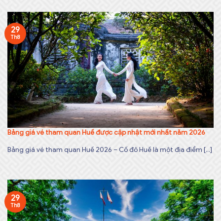
29
Th8
Bảng giá vé tham quan Huế được cập nhật mới nhất năm 2026
Bảng giá vé tham quan Huế 2026 – Cố đô Huế là một địa điểm [...]
29
Th8