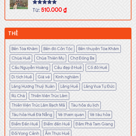
Rated
510.000
5.00
₫
Từ:
out of 5
THẺ
Bến Tòa Khâm
Bến đò Cồn Tộc
Bền thuyền Tòa Khâm
Chùa Huế
Chùa Thiên Mụ
Chợ Đông Ba
Cầu Nguyễn Hoàng
Cầu đẹp ở Huế
Cố đô Huế
Di tích Huế
Giá vé
Kinh nghiệm
Làng Hương Thuỷ Xuân
Lăng Huế
Lăng Vua Tự Đức
Rú Chá
Thiền Viện Trúc Lâm
Thiền Viện Trúc Lâm Bạch Mã
Tàu hỏa du lịch
Tàu hỏa Huế Đà Nẵng
Vé tham quan
Vé tàu hỏa
Điểm Đến Huế
Điểm đến Huế
Đầm Phá Tam Giang
Đồi Vọng Cảnh
Ẩm Thực Huế