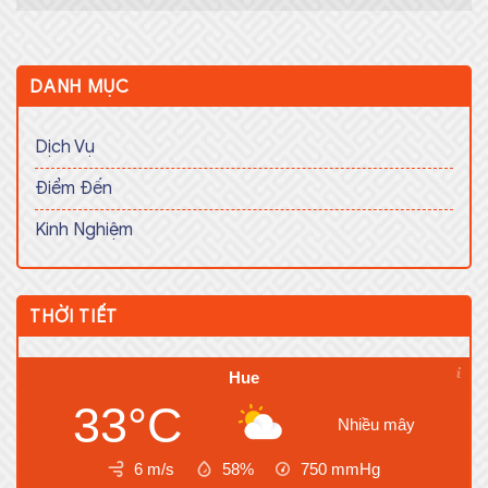
DANH MỤC
Dịch Vụ
Điểm Đến
Kinh Nghiệm
THỜI TIẾT
Hue
33°C
Nhiều mây
6 m/s
58%
750
mmHg