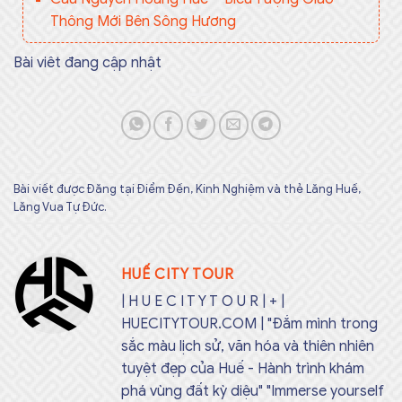
Thông Mới Bên Sông Hương
Bài viêt đang cập nhật
Bài viết được Đăng tại
Điểm Đến
,
Kinh Nghiệm
và thẻ
Lăng Huế
,
Lăng Vua Tự Đức
.
HUẾ CITY TOUR
| H U E C I T Y T O U R | + |
HUECITYTOUR.COM | "Đắm mình trong
sắc màu lịch sử, văn hóa và thiên nhiên
tuyệt đẹp của Huế - Hành trình khám
phá vùng đất kỳ diệu" "Immerse yourself