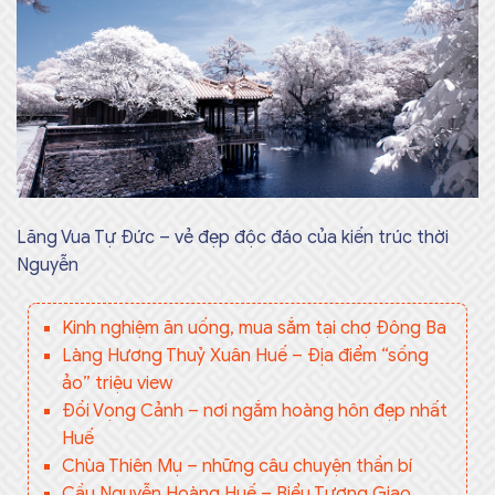
Lăng Vua Tự Đức – vẻ đẹp độc đáo của kiến trúc thời
Nguyễn
Kinh nghiệm ăn uống, mua sắm tại chợ Đông Ba
Làng Hương Thuỷ Xuân Huế – Địa điểm “sống
ảo” triệu view
Đồi Vọng Cảnh – nơi ngắm hoàng hôn đẹp nhất
Huế
Chùa Thiên Mụ – những câu chuyện thần bí
Cầu Nguyễn Hoàng Huế – Biểu Tượng Giao