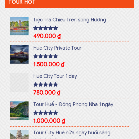
TOUR HOT
Tiệc Trà Chiều Trên sông Hương
Rated
490.000
5.00
₫
out of 5
Hue City Private Tour
Rated
1.500.000
5.00
₫
out of 5
Hue City Tour 1 day
Rated
780.000
5.00
₫
out of 5
Tour Huế - Động Phong Nha 1 ngày
Rated
1.000.000
5.00
₫
out of 5
Tour City Huế nửa ngày buổi sáng