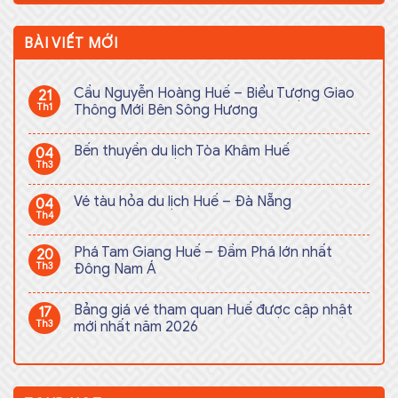
BÀI VIẾT MỚI
Cầu Nguyễn Hoàng Huế – Biểu Tượng Giao
21
Th1
Thông Mới Bên Sông Hương
Bến thuyền du lịch Tòa Khâm Huế
04
Th3
Vé tàu hỏa du lịch Huế – Đà Nẵng
04
Th4
Phá Tam Giang Huế – Đầm Phá lớn nhất
20
Th3
Đông Nam Á
Bảng giá vé tham quan Huế được cập nhật
17
Th3
mới nhất năm 2026