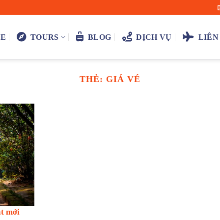
E
TOURS
BLOG
DỊCH VỤ
LIÊN
THẺ:
GIÁ VÉ
ật mới