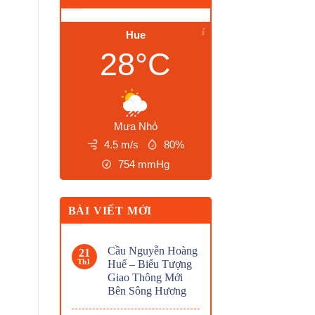
Hue
28°C
Mưa Nhỏ
4.5 m/s
80%
754
mmHg
BÀI VIẾT MỚI
Cầu Nguyễn Hoàng
21
Th1
Huế – Biểu Tượng
Giao Thông Mới
Bên Sông Hương