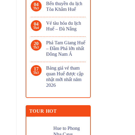
Bến thuyền du lịch
04
Th3
Tòa Khâm Huế
Vé tàu hỏa du lịch
04
Th4
Huế – Đà Nẵng
Phá Tam Giang Huế
20
Th3
– Đầm Phá lớn nhất
Đông Nam Á
Bảng giá vé tham
17
Th3
quan Huế được cập
nhật mới nhất năm
2026
TOUR HOT
Hue to Phong
Nha Cave