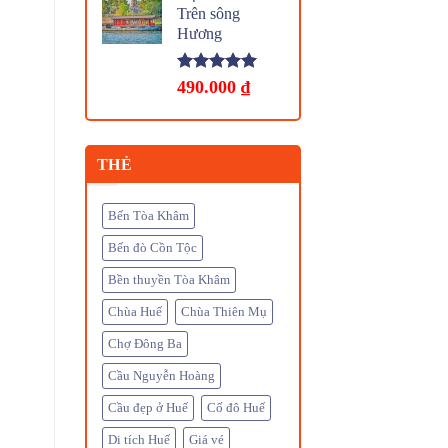
Trên sông
Hương
Rated
5.00
490.000
₫
out of 5
THẺ
Bến Tòa Khâm
Bến đò Cồn Tộc
Bền thuyền Tòa Khâm
Chùa Huế
Chùa Thiên Mụ
Chợ Đông Ba
Cầu Nguyễn Hoàng
Cầu đẹp ở Huế
Cố đô Huế
Di tích Huế
Giá vé