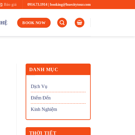
0914.73.1914
|
booking@huecitytour.com
Báo giá
 HỆ
BOOK NOW
DANH MỤC
Dịch Vụ
Điểm Đến
Kinh Nghiệm
THỜI TIẾT