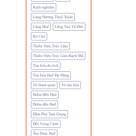
Kinh nghiệm
Làng Hương Thuỷ Xuân
Lăng Huế
Lăng Vua Tự Đức
Rú Chá
Thiền Viện Trúc Lâm
Thiền Viện Trúc Lâm Bạch Mã
Tàu hỏa du lịch
Tàu hỏa Huế Đà Nẵng
Vé tham quan
Vé tàu hỏa
Điểm Đến Huế
Điểm đến Huế
Đầm Phá Tam Giang
Đồi Vọng Cảnh
Ẩm Thực Huế