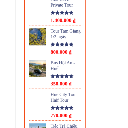
Private Tour
Rated
5.00
1.400.000
₫
out of 5
Tour Tam Giang
1/2 ngày
Rated
5.00
800.000
₫
out of 5
Bus Hội An -
Huế
Rated
5.00
350.000
₫
out of 5
Hue City Tour
Half Tour
Rated
5.00
770.000
₫
out of 5
Tiệc Trà Chiều