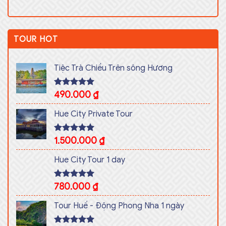
TOUR HOT
Tiệc Trà Chiều Trên sông Hương
Rated
490.000
5.00
₫
out of 5
Hue City Private Tour
Rated
1.500.000
5.00
₫
out of 5
Hue City Tour 1 day
Rated
780.000
5.00
₫
out of 5
Tour Huế - Động Phong Nha 1 ngày