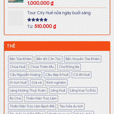
Rated
1.000.000
5.00
₫
out of 5
Tour City Huế nửa ngày buổi sáng
Rated
510.000
5.00
₫
Từ:
out of 5
THẺ
Bến Tòa Khâm
Bến đò Cồn Tộc
Bền thuyền Tòa Khâm
Chùa Huế
Chùa Thiên Mụ
Chợ Đông Ba
Cầu Nguyễn Hoàng
Cầu đẹp ở Huế
Cố đô Huế
Di tích Huế
Giá vé
Kinh nghiệm
Làng Hương Thuỷ Xuân
Lăng Huế
Lăng Vua Tự Đức
Rú Chá
Thiền Viện Trúc Lâm
Thiền Viện Trúc Lâm Bạch Mã
Tàu hỏa du lịch