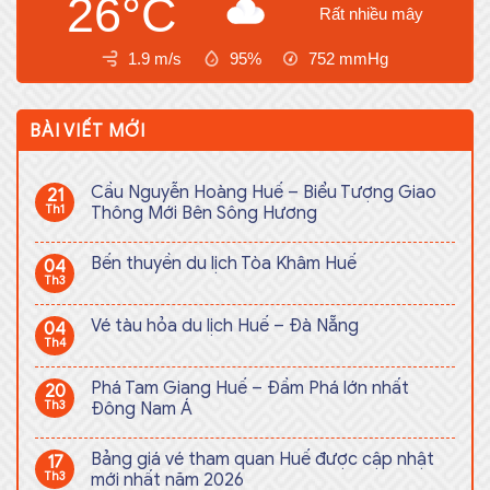
26°C
Rất nhiều mây
1.9 m/s
95%
752
mmHg
BÀI VIẾT MỚI
Cầu Nguyễn Hoàng Huế – Biểu Tượng Giao
21
Th1
Thông Mới Bên Sông Hương
Bến thuyền du lịch Tòa Khâm Huế
04
Th3
Vé tàu hỏa du lịch Huế – Đà Nẵng
04
Th4
Phá Tam Giang Huế – Đầm Phá lớn nhất
20
Th3
Đông Nam Á
Bảng giá vé tham quan Huế được cập nhật
17
Th3
mới nhất năm 2026