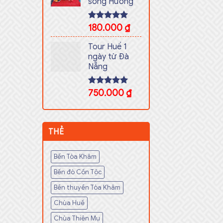
sông Hương
Rated
180.000
5.00
₫
out of 5
Tour Huế 1
ngày từ Đà
Nẵng
Rated
750.000
5.00
₫
out of 5
THẺ
Bến Tòa Khâm
Bến đò Cồn Tộc
Bền thuyền Tòa Khâm
Chùa Huế
Chùa Thiên Mụ