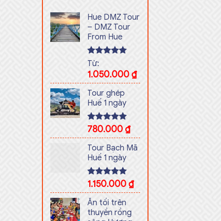
Hue DMZ Tour
– DMZ Tour
From Hue
Rated
5.00
Từ:
out of 5
1.050.000
₫
Tour ghép
Huế 1 ngày
Rated
780.000
5.00
₫
out of 5
Tour Bạch Mã
Huế 1 ngày
Rated
1.150.000
5.00
₫
out of 5
Ăn tối trên
thuyền rồng