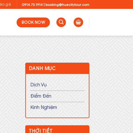
áo giá
0914.73.1914
|
booking@huecitytour.com
BOOK NOW
DANH MỤC
Dịch Vụ
Điểm Đến
Kinh Nghiệm
THỜI TIẾT