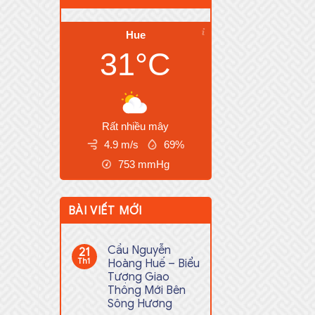
Hue
31°C
Rất nhiều mây
4.9 m/s
69%
753
mmHg
BÀI VIẾT MỚI
Cầu Nguyễn
21
Th1
Hoàng Huế – Biểu
Tượng Giao
Thông Mới Bên
Sông Hương