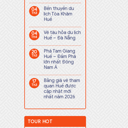
Bến thuyền du
04
Th3
lịch Tòa Khâm
Huế
Vé tàu hỏa du lịch
04
Th4
Huế – Đà Nẵng
Phá Tam Giang
20
Th3
Huế – Đầm Phá
lớn nhất Đông
Nam Á
Bảng giá vé tham
17
Th3
quan Huế được
cập nhật mới
nhất năm 2026
TOUR HOT