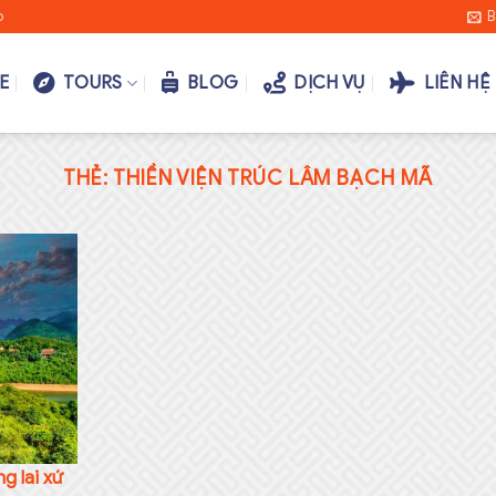
o
B
E
TOURS
BLOG
DỊCH VỤ
LIÊN HỆ
THẺ:
THIỀN VIỆN TRÚC LÂM BẠCH MÃ
g lai xứ