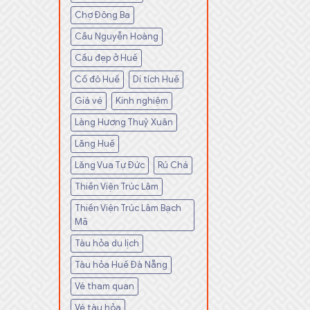
Chợ Đông Ba
Cầu Nguyễn Hoàng
Cầu đẹp ở Huế
Cố đô Huế
Di tích Huế
Giá vé
Kinh nghiệm
Làng Hương Thuỷ Xuân
Lăng Huế
Lăng Vua Tự Đức
Rú Chá
Thiền Viện Trúc Lâm
Thiền Viện Trúc Lâm Bạch
Mã
Tàu hỏa du lịch
Tàu hỏa Huế Đà Nẵng
Vé tham quan
Vé tàu hỏa