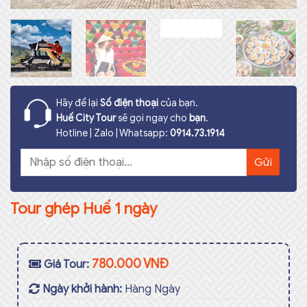
Hãy để lại
Số điện thoại
của bạn.
Huế City Tour
sẽ gọi ngay cho
bạn
.
Hotline | Zalo | Whatsapp:
0914.73.1914
Tour ghép Huế 1 ngày
780.000 VNĐ
Giá Tour:
Ngày khởi hành:
Hàng Ngày