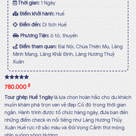
Thời gian:
1 Ngày
Điểm khởi hành:
Huế
Điểm đến:
Di tích Huế
Phương Tiện:
ô tô, thuyền
Điểm tham quan:
Đại Nội, Chùa Thiên Mụ, Lăng
Minh Mạng, Lăng Khải Định, Làng Hương Thuỷ
Xuân
Rated
1
5.00
₫
780.000
out of 5
based on
Tour ghép Huế 1 ngày
là lựa chọn hoàn hảo cho du khách
customer
rating
muốn khám phá trọn vẹn vẻ đẹp Cố đô trong thời gian
ngắn. Hành trình được tổ chức hàng ngày, đưa bạn đến
những điểm check-in nổi tiếng như Làng Hương Thủy
Xuân Huế rực rỡ sắc màu và Đồi Vọng Cảnh thơ mộng
nhìn xuống sông Hương.