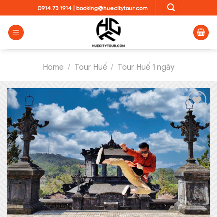
Skip
0914.73.1914
|
booking@huecitytour.com
to
content
Home
/
Tour Huế
/
Tour Huế 1 ngày
Add to
wishlist