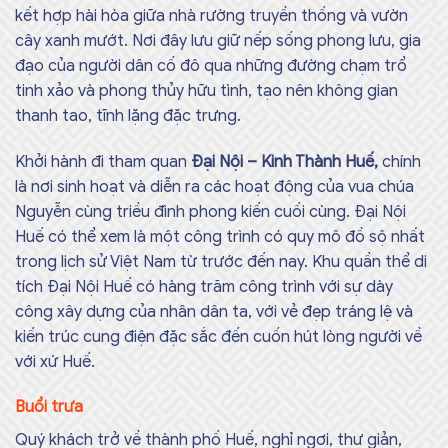
kết hợp hài hòa giữa nhà rường truyền thống và vườn
cây xanh mướt. Nơi đây lưu giữ nếp sống phong lưu, gia
đạo của người dân cố đô qua những đường chạm trổ
tinh xảo và phong thủy hữu tình, tạo nên không gian
thanh tao, tĩnh lặng đặc trưng.
Khởi hành đi tham quan
Đại Nội – Kinh Thành Huế,
chính
là nơi sinh hoạt và diễn ra các hoạt động của vua chúa
Nguyễn cùng triều đình phong kiến cuối cùng. Đại Nội
Huế có thể xem là một công trình có quy mô đồ sộ nhất
trong lịch sử Việt Nam từ trước đến nay. Khu quần thể di
tích Đại Nội Huế có hàng trăm công trình với sự dày
công xây dựng của nhân dân ta, với vẻ đẹp tráng lệ và
kiến trúc cung điện đặc sắc đến cuốn hút lòng người về
với xứ Huế.
Buổi trưa
Quý khách trở về thành phố Huế, nghỉ ngơi, thư giản,