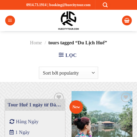
Skip
0914.73.1914
|
booking@huecitytour.com
to
content
Home
/
tours tagged “Du Lịch Huế”
LỌC
Tour Huế 1 ngày từ Đà
New
Nẵng
Add to
Add to
Hàng Ngày
wishlist
wishlist
1 Ngày