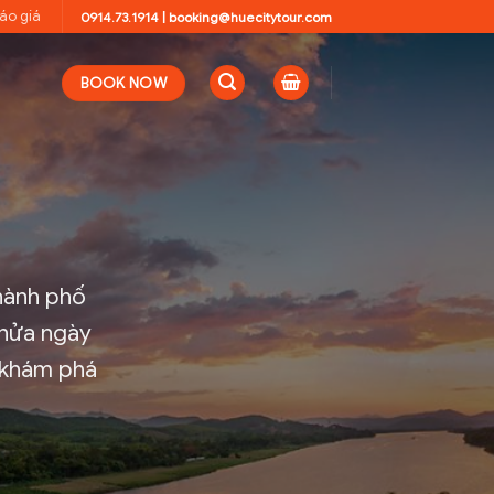
áo giá
0914.73.1914
|
booking@huecitytour.com
BOOK NOW
thành phố
 nửa ngày
 khám phá