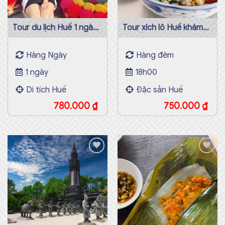
Tour du lịch Huế 1 ngày
Tour xích lô Huế khám
giá rẻ
phá ẩm thực
Hàng Ngày
Hàng đêm
1 ngày
18h00
Di tích Huế
Đặc sản Huế
780.000
₫
750.000
₫
Add to
Add to
wishlist
wishlist