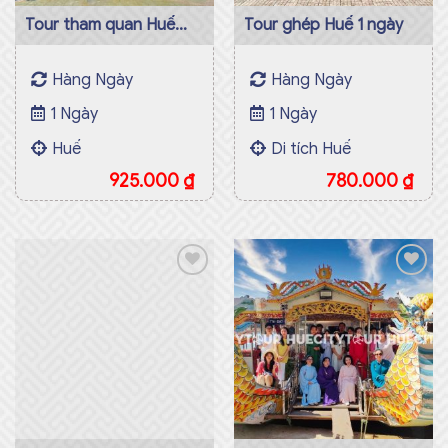
Tour tham quan Huế
Tour ghép Huế 1 ngày
trong ngày
Hàng Ngày
Hàng Ngày
1 Ngày
1 Ngày
Huế
Di tích Huế
925.000
₫
780.000
₫
Tour City Huế nửa ngày
buổi chiều
Add to
Add to
Hàng Ngày
wishlist
wishlist
1/2 Ngày
Di tích Huế
560.000
₫
Từ: