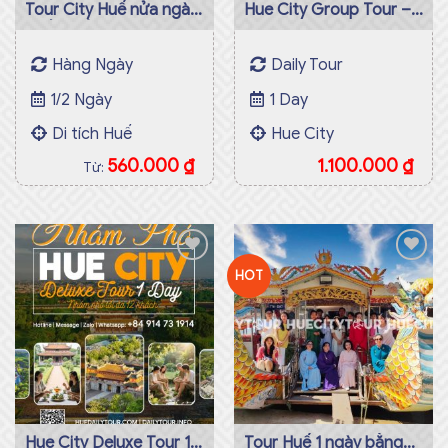
Hue City Group Tour –
Deluxe Small Group
Daily Tour
1 Day
Hue City
1.100.000
₫
HOT
Add to
Add to
wishlist
wishlist
Hue City Deluxe Tour 1
Tour Huế 1 ngày bằng