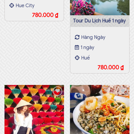
Hue City
780.000
₫
Tour Du Lịch Huế 1 ngày
Hàng Ngày
1 ngày
Huế
780.000
₫
Add to
Add to
wishlist
wishlist