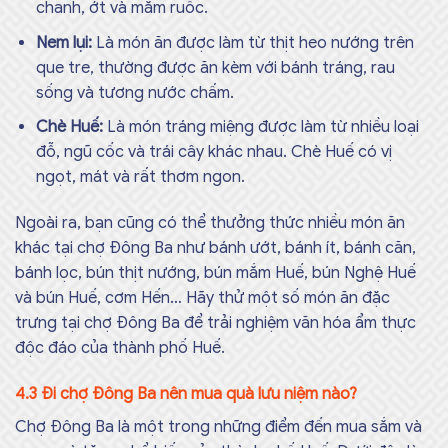
chanh, ớt và mắm ruốc.
Nem lụi:
Là món ăn được làm từ thịt heo nướng trên
que tre, thường được ăn kèm với bánh tráng, rau
sống và tương nước chấm.
Chè Huế:
Là món tráng miệng được làm từ nhiều loại
đỗ, ngũ cốc và trái cây khác nhau. Chè Huế có vị
ngọt, mát và rất thơm ngon.
Ngoài ra, bạn cũng có thể thưởng thức nhiều món ăn
khác tại chợ Đông Ba như bánh ướt, bánh ít, bánh căn,
bánh lọc, bún thịt nướng, bún mắm Huế, bún Nghệ Huế
và bún Huế, cơm Hến… Hãy thử một số món ăn đặc
trưng tại chợ Đông Ba để trải nghiệm văn hóa ẩm thực
độc đáo của thành phố Huế.
4.3 Đi chợ Đông Ba nên mua quà lưu niệm nào?
Chợ Đông Ba là một trong những điểm đến mua sắm và