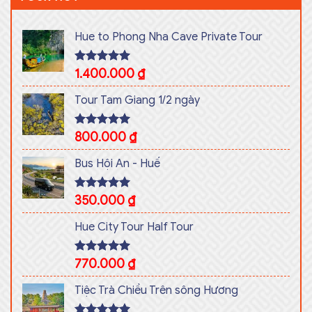
Hue to Phong Nha Cave Private Tour
Rated
1.400.000
5.00
₫
out of 5
Tour Tam Giang 1/2 ngày
Rated
800.000
5.00
₫
out of 5
Bus Hội An - Huế
Rated
350.000
5.00
₫
out of 5
Hue City Tour Half Tour
Rated
770.000
5.00
₫
out of 5
Tiệc Trà Chiều Trên sông Hương