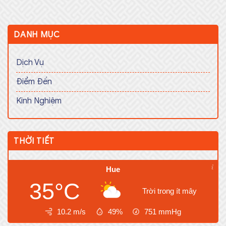
DANH MỤC
Dịch Vụ
Điểm Đến
Kinh Nghiệm
THỜI TIẾT
Hue
35°C
Trời trong ít mây
10.2 m/s
49%
751
mmHg