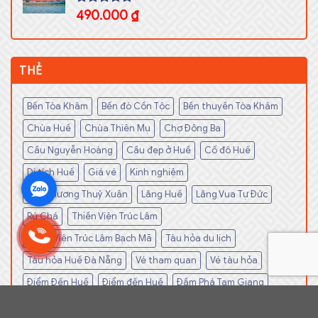
Rated
490.000
5.00
₫
out of 5
THẺ
Bến Tòa Khâm
Bến đò Cồn Tộc
Bền thuyền Tòa Khâm
Chùa Huế
Chùa Thiên Mụ
Chợ Đông Ba
Cầu Nguyễn Hoàng
Cầu đẹp ở Huế
Cố đô Huế
Di tích Huế
Giá vé
Kinh nghiệm
Làng Hương Thuỷ Xuân
Lăng Huế
Lăng Vua Tự Đức
Rú Chá
Thiền Viện Trúc Lâm
Thiền Viện Trúc Lâm Bạch Mã
Tàu hỏa du lịch
Tàu hỏa Huế Đà Nẵng
Vé tham quan
Vé tàu hỏa
Điểm Đến Huế
Điểm đến Huế
Đầm Phá Tam Giang
Đồi Vọng Cảnh
Ẩm Thực Huế