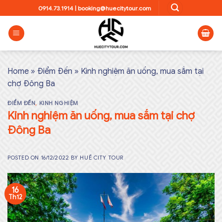
Skip
0914.73.1914
|
booking@huecitytour.com
to
content
Home
»
Điểm Đến
»
Kinh nghiệm ăn uống, mua sắm tại
chợ Đông Ba
ĐIỂM ĐẾN
,
KINH NGHIỆM
Kinh nghiệm ăn uống, mua sắm tại chợ
Đông Ba
POSTED ON
16/12/2022
BY
HUẾ CITY TOUR
16
Th12