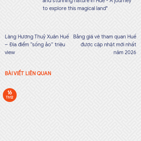
and stunning nature in Hue - A journey
to explore this magical land"
Làng Hương Thuỷ Xuân Huế
Bảng giá vé tham quan Huế
– Địa điểm “sống ảo” triệu
được cập nhật mới nhất
view
năm 2026
BÀI VIẾT LIÊN QUAN
16
Th12