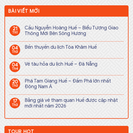
BÀI VIẾT MỚI
Cầu Nguyễn Hoàng Huế – Biểu Tượng Giao
21
Th1
Thông Mới Bên Sông Hương
Bến thuyền du lịch Tòa Khâm Huế
04
Th3
Vé tàu hỏa du lịch Huế – Đà Nẵng
04
Th4
Phá Tam Giang Huế – Đầm Phá lớn nhất
20
Th3
Đông Nam Á
Bảng giá vé tham quan Huế được cập nhật
17
Th3
mới nhất năm 2026
TOUR HOT