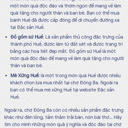
một món quà độc đáo và thơm ngon để mang về làm
quà tặng cho người thân và bạn bè. Bạn có thể mua
bánh Huế đã được cấp đông để di chuyển đường xa
tại
Đặc sản Huế
.
Đồ gốm sứ Huế
: Là sản phẩm thủ công đặc trưng của
thành phố Huế, được làm từ đất sét và được trang trí
bằng các họa tiết đẹp mắt. Đồ gốm sứ Huế là một
món quà độc đáo để mang về làm quà tặng cho người
thân và bạn bè.
Mè Xững Huế
: là một trong món quà Huế được nhiều
khách chọn lựa mua nhất tại chợ Đông Ba. Ngoài ra
bạn có thể mua
mè xững Huế
tại website Đặc sản
Huế.
Ngoài ra, chợ Đông Ba còn có nhiều sản phẩm đặc trưng
khác như đèn lồng, tấm thảm trải bàn, nón bài thơ… Hãy
tìm cho mình những món quà ý nghĩa và độc đáo tại chợ