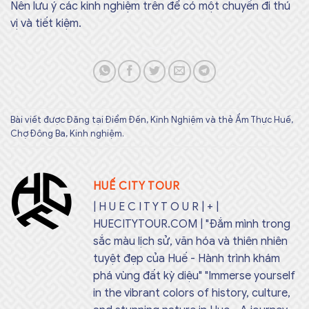
Nên lưu ý các kinh nghiệm trên để có một chuyến đi thú
vị và tiết kiệm.
Bài viết được Đăng tại
Điểm Đến
,
Kinh Nghiệm
và thẻ
Ẩm Thực Huế
,
Chợ Đông Ba
,
Kinh nghiệm
.
HUẾ CITY TOUR
| H U E C I T Y T O U R | + |
HUECITYTOUR.COM | "Đắm mình trong
sắc màu lịch sử, văn hóa và thiên nhiên
tuyệt đẹp của Huế - Hành trình khám
phá vùng đất kỳ diệu" "Immerse yourself
in the vibrant colors of history, culture,