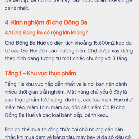
lựa xe đạp, xe xích lô, xe máy, taxi hoặc Grab Bike với giá
cả rẻ nhất.
4. Kinh nghiệm đi chợ Đông Ba
4.1 Chợ Đông Ba có rộng lớn không?
Chợ Đông Ba Huế
có diện tích khoảng 15.600m2 kéo dài
từ cầu Gia Hội đến cầu Trường Tiền. Chợ được xây dựng
theo hình dáng tương tự một chiếc chuông với 3 tầng.
Tầng 1 – Khu vực thực phẩm
Tầng 1 là khu vực hấp dẫn nhất và là nơi bạn nên dành
nhiều thời gian trải nghiệm. Mặt hàng chủ yếu ở đây là
các thực phẩm tươi sống, đồ khô, các loại mắm Huế như
mắm tép, mắm tôm, mắm sò, đặc sản mắm Cô Ri chợ
Đồng Ba Huế và các loại bánh xếp, bánh kẹp…
Bạn có thể mua thưởng thức tại chỗ nhưng cần cân
nhắc khi mua đem về bằng tàu, máy bay vì đa số đều có