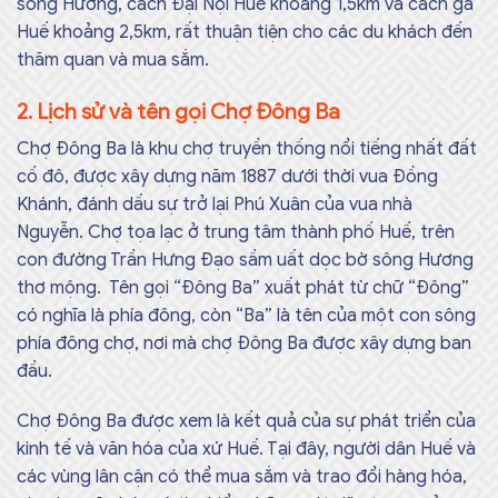
sông Hương, cách Đại Nội Huế khoảng 1,5km và cách ga
Huế khoảng 2,5km, rất thuận tiện cho các du khách đến
thăm quan và mua sắm.
2. Lịch sử và tên gọi Chợ Đông Ba
Chợ Đông Ba là khu chợ truyền thống nổi tiếng nhất đất
cố đô, được xây dựng năm 1887 dưới thời vua Đồng
Khánh, đánh dấu sự trở lại Phú Xuân của vua nhà
Nguyễn. Chợ tọa lạc ở trung tâm thành phố Huế, trên
con đường Trần Hưng Đạo sầm uất dọc bờ sông Hương
thơ mộng. Tên gọi “Đông Ba” xuất phát từ chữ “Đông”
có nghĩa là phía đông, còn “Ba” là tên của một con sông
phía đông chợ, nơi mà chợ Đông Ba được xây dựng ban
đầu.
Chợ Đông Ba được xem là kết quả của sự phát triển của
kinh tế và văn hóa của xứ Huế. Tại đây, người dân Huế và
các vùng lân cận có thể mua sắm và trao đổi hàng hóa,