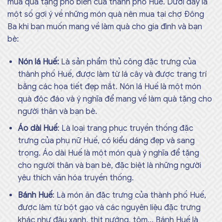
mua quà tặng phổ biến của thành phố Huế. Dưới đây là
một số gợi ý về những món quà nên mua tại chợ Đông
Ba khi bạn muốn mang về làm quà cho gia đình và bạn
bè:
Nón lá Huế:
Là sản phẩm thủ công đặc trưng của
thành phố Huế, được làm từ lá cây và được trang trí
bằng các họa tiết đẹp mắt. Nón lá Huế là một món
quà độc đáo và ý nghĩa để mang về làm quà tặng cho
người thân và bạn bè.
Áo dài Huế
: Là loại trang phục truyền thống đặc
trưng của phụ nữ Huế, có kiểu dáng đẹp và sang
trọng. Áo dài Huế là một món quà ý nghĩa để tặng
cho người thân và bạn bè, đặc biệt là những người
yêu thích văn hóa truyền thống.
Bánh Huế
: Là món ăn đặc trưng của thành phố Huế,
được làm từ bột gạo và các nguyên liệu đặc trưng
khác như đậu xanh, thịt nướng, tôm… Bánh Huế là