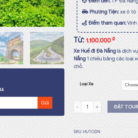
Điểm đến:
TP Đà Nẵn
Phương Tiện:
xe ô tô
Điểm tham quan:
Vịnh
Từ:
₫
1.100.000
Xe Huế đi Đà Nẵng
là dịch 
Nẵng
1 chiều bằng các loại x
chỗ.
Loại Xe
14
Xe Huế đi Đà Nẵng Số lượng
ĐẶT TOU
SKU:
HUTODN