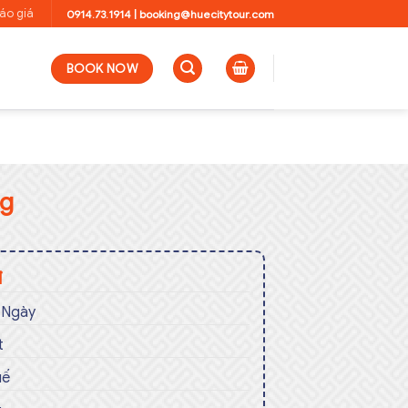
áo giá
0914.73.1914
|
booking@huecitytour.com
BOOK NOW
ng
đ
 Ngày
t
uế