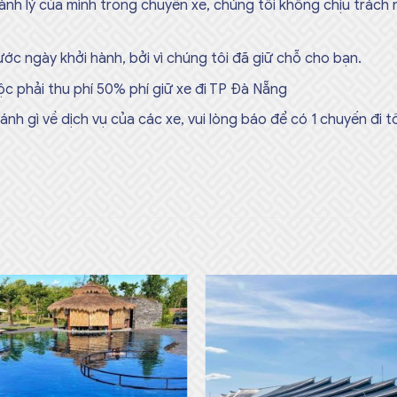
ành lý của mình trong chuyến xe, chúng tôi không chịu trách
ước ngày khởi hành, bởi vì chúng tôi đã giữ chỗ cho bạn.
c phải thu phí 50% phí giữ xe đi TP Đà Nẵng
h gì về dịch vụ của các xe, vui lòng báo để có 1 chuyến đi t
Add to
Add
wishlist
wish