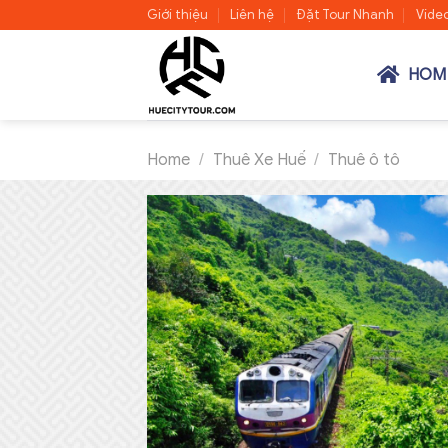
Skip
Giới thiệu
Liên hệ
Đặt Tour Nhanh
Vide
to
content
HOM
Home
/
Thuê Xe Huế
/
Thuê ô tô