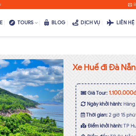
o
B
E
TOURS
BLOG
DỊCH VỤ
LIÊN HỆ
Xe Huế đi Đà Nẵ
Add to
1.100.000
Giá Tour:
wishlist
Ngày khởi hành:
Hàng
Thời gian:
2 giờ 15 phú
Điểm khởi hành:
TP H