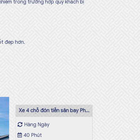
 nhiệm trong trường hợp quý khách bị
ốt đẹp hơn.
Xe 4 chỗ đón tiễn sân bay Phú
Bài Huế
Hàng Ngày
 to
Add to
list
wishlist
40 Phút