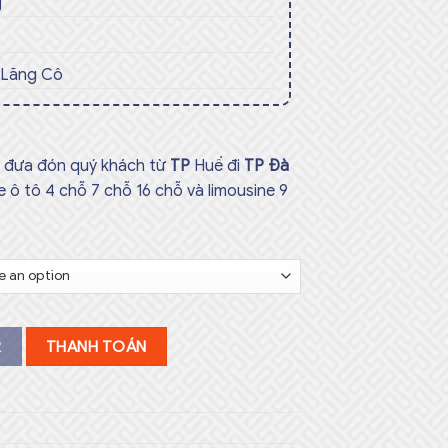
g
 Lăng Cô
vụ đưa đón quý khách từ
TP
Huế đi
TP Đà
e ô tô 4 chỗ 7 chỗ 16 chỗ và limousine 9
R
THANH TOÁN