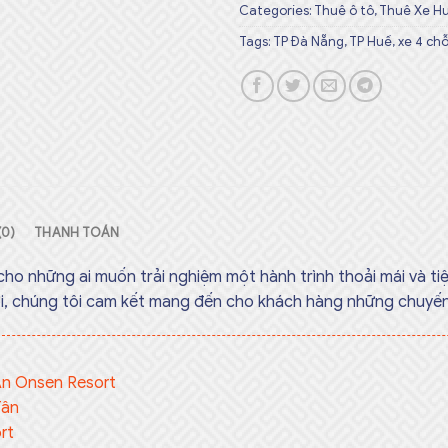
Categories:
Thuê ô tô
,
Thuê Xe H
Tags:
TP Đà Nẵng
,
TP Huế
,
xe 4 ch
(0)
THANH TOÁN
cho những ai muốn trải nghiệm một hành trình thoải mái và tiệ
ới, chúng tôi cam kết mang đến cho khách hàng những chuyến 
An Onsen Resort
Tân
rt