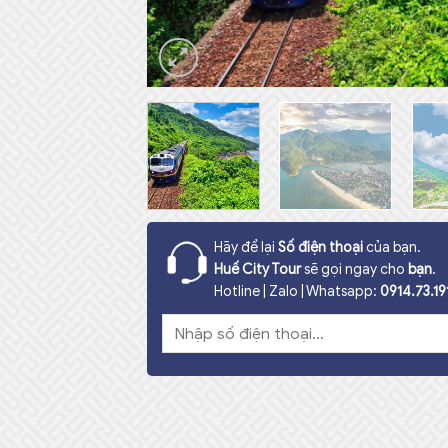
Hãy để lại
Số điện thoại
của bạn.
Huế City Tour
sẽ gọi ngay cho
bạn
.
Hotline | Zalo | Whatsapp:
0914.73.19