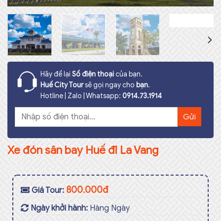
Hãy để lại
Số điện thoại
của bạn.
Huế City Tour
sẽ gọi ngay cho
bạn
.
Hotline | Zalo | Whatsapp:
0914.73.1914
Xe đón sân bay Huế đi La Vang
800.000đ
Giá Tour:
Ngày khởi hành:
Hàng Ngày