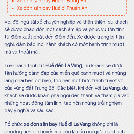
Xe đón sân bay Huế đi Đông Hà
Xe đón sân bay Huế đi Thuận An
Với đội ngũ tài xế chuyên nghiệp và thân thiện, du khách
sẽ được chào đón một cách ấm áp và phục vụ tận tình
từ điểm xuất phát đến điểm đến. Xe được trang bị tiện
nghi, đảm bảo mọi hành khách có một hành trình mượt
mà và thoải mái.
Trên hành trình từ
Huế đến La Vang
, du khách sẽ được
tận hưởng cảnh đẹp của miền quê xanh mướt và những
làng chài bên bờ biển, tạo nên một bức tranh tuyệt vời
của vùng đất Trung Bộ. Đặc biệt, khi đến với
La Vang
, du
khách sẽ được khám phá ngôi đền thánh và tham gia vào
những hoạt động tâm linh, tạo nên những trải nghiệm
đầy ý nghĩa và sâu sắc.
Tổ chức
xe đón sân bay Huế đi La Vang
không chỉ là
phương tiện di chuyển mà còn là cầu nối giữa du khách