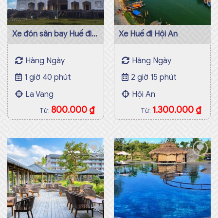
Xe đón sân bay Huế đi
Xe Huế đi Hội An
La Vang
Hàng Ngày
Hàng Ngày
1 giờ 40 phút
2 giờ 15 phút
La Vang
Hội An
800.000
₫
1.300.000
₫
Từ:
Từ:
Add to
Add to
wishlist
wishlist