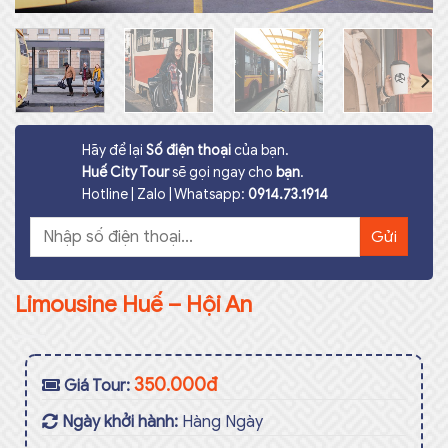
Hãy để lại
Số điện thoại
của bạn.
Huế City Tour
sẽ gọi ngay cho
bạn
.
Hotline | Zalo | Whatsapp:
0914.73.1914
Limousine Huế – Hội An
350.000đ
Giá Tour:
Ngày khởi hành:
Hàng Ngày