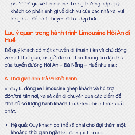
phí 100% giá vé Limousine. Trong trường hợp quý
khách có phản ánh gì về dịch vụ của các nhà xe, vui
lòng báo để có 1 chuyến đi tốt đẹp hơn.
Lưu ý quan trong hành trình Limousine Hội An đi
Huế
Để quý khách có một chuyến đi thuận tiện và chủ động
về mặt thời gian, xin gửi đến một số thông tin đặc thù
của
tuyến đường Hội An – Đà Nẵng – Huế
như sau:
A. Thời gian đón trả và khởi hành
Vì đây là
dòng xe Limousine ghép khách và hỗ trợ
đón/trả tận nơi
, xe sẽ cần di chuyển qua các điểm
để
đón đủ số lượng hành khách
trước khi chính thức xuất
phát.
Hệ quả:
Quý khách có thể sẽ phải
chờ đợi thêm một
khoảng thời gian ngắn
khi đã ngồi trên xe.