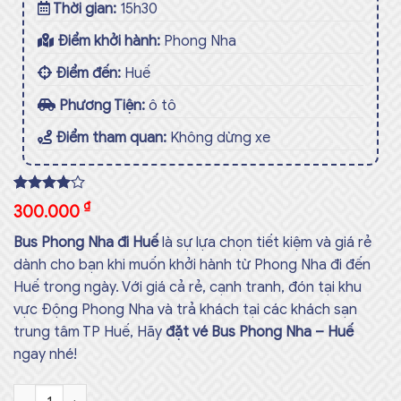
Thời gian:
15h30
Điểm khởi hành:
Phong Nha
Điểm đến:
Huế
Phương Tiện:
ô tô
Điểm tham quan:
Không dừng xe
Rated
3
₫
300.000
4.00
out
of 5
Bus Phong Nha đi Huế
là sự lựa chọn tiết kiệm và giá rẻ
based on
customer
dành cho bạn khi muốn khởi hành từ Phong Nha đi đến
ratings
Huế trong ngày. Với giá cả rẻ, cạnh tranh, đón tại khu
vực Động Phong Nha và trả khách tại các khách sạn
trung tâm TP Huế, Hãy
đặt vé Bus Phong Nha – Huế
ngay nhé!
Bus Động Phong Nha - Huế Số lượng