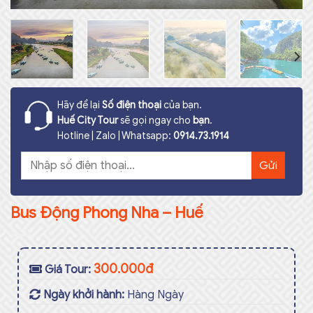
Hãy để lại
Số điện thoại
của bạn.
Huế City Tour
sẽ gọi ngay cho
bạn
.
Hotline | Zalo | Whatsapp:
0914.73.1914
Bus Động Phong Nha – Huế
300.000đ
Giá Tour:
Ngày khởi hành:
Hàng Ngày