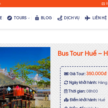
o
B
E
TOURS
BLOG
DỊCH VỤ
LIÊN HỆ
Bus Tour Huế – H
Add to
350.000đ
Giá Tour:
wishlist
Ngày khởi hành:
Hàng
Thời gian:
08h00
Điểm khởi hành:
Huế