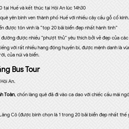
 tại Huế và kết thúc tại Hội An lúc 14h30
quê yên bình ven thành phố Huế với nhiều cây cầu gỗ cổ kính
ển được tôn vinh là “top 20 bãi biển đẹp nhất hành tinh”
g đường được nhiều “phượt thủ” yêu thích bởi vẻ đẹp của cá
 tiếng với rất nhiều hang động huyền bí, được mệnh danh là vùn
i, của núi và biển.
ằng Bus Tour
 Hội An.
nh Toàn
, chốn làng quê đã đi vào ca dao với chiếc cầu mái ngó
ăng Cô (được bình chọn là 1 trong 20 bãi biển đẹp nhất thế 