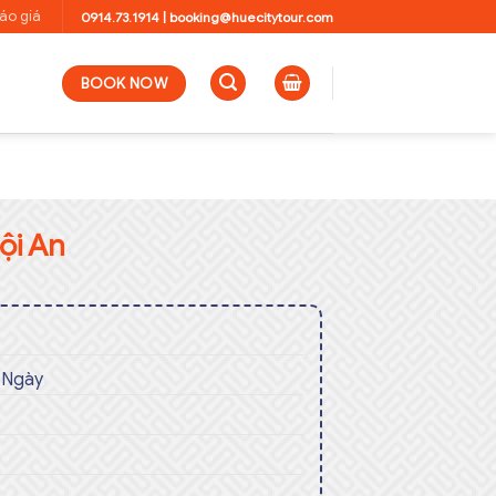
áo giá
0914.73.1914
|
booking@huecitytour.com
BOOK NOW
ội An
 Ngày