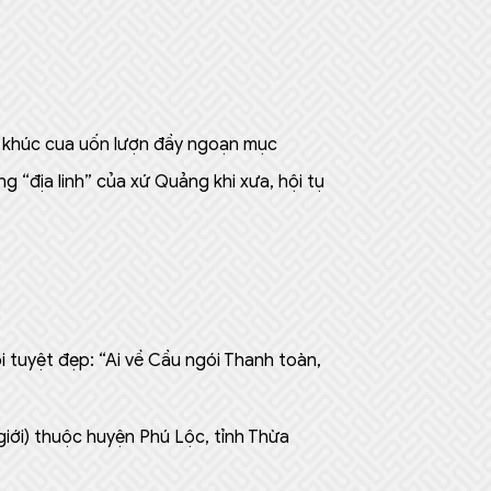
.
c khúc cua uốn lượn đầy ngoạn mục
g “địa linh” của xứ Quảng khi xưa, hội tụ
i tuyệt đẹp: “Ai về Cầu ngói Thanh toàn,
giới) thuộc huyện Phú Lộc, tỉnh Thừa