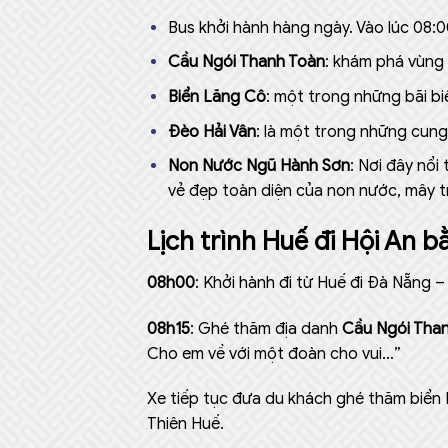
Bus khởi hành hàng ngày. Vào lúc 08:00
Cầu Ngói Thanh Toàn
: khám phá vùng 
Biển Lăng Cô
: một trong những bãi bi
Đèo Hải Vân
: là một trong những cun
Non Nước Ngũ Hành Sơn
: Nơi đây nổi
vẻ đẹp toàn diện của non nước, mây trờ
Lịch trình Huế đi Hội An b
08h00
: Khởi hành đi từ Huế đi Đà Nẵng –
08h15
: Ghé thăm địa danh
Cầu Ngói Tha
Cho em về với một đoàn cho vui…”
Xe tiếp tục đưa du khách ghé thăm biển L
Thiên Huế.