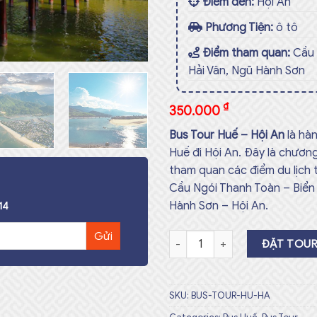
Điểm đến:
Hội An
Phương Tiện:
ô tô
Điểm tham quan:
Cầu 
Hải Vân, Ngũ Hành Sơn
₫
350.000
Bus Tour Huế – Hội An
là hàn
Huế đi Hội An. Đây là chương
tham quan các điểm du lịch 
Cầu Ngói Thanh Toàn – Biển
Hành Sơn – Hội An.
14
Bus Tour Huế - Hội An Số lượng
ĐẶT TOU
SKU:
BUS-TOUR-HU-HA