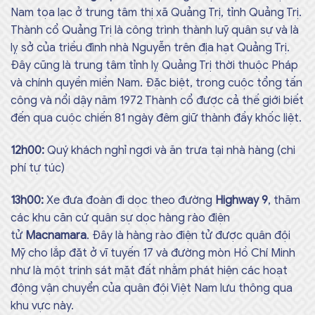
Nam tọa lạc ở trung tâm thị xã Quảng Trị, tỉnh Quảng Trị.
Thành cổ Quảng Trị là công trình thành luỹ quân sự và là
lỵ sở của triều đình nhà Nguyễn trên địa hạt Quảng Trị.
Đây cũng là trung tâm tỉnh lỵ Quảng Trị thời thuộc Pháp
và chính quyền miền Nam. Đặc biệt, trong cuộc tổng tấn
công và nổi dậy năm 1972 Thành cổ được cả thế giới biết
đến qua cuộc chiến 81 ngày đêm giữ thành đầy khốc liệt.
12h00:
Quý khách nghỉ ngơi và ăn trưa tại nhà hàng (chi
phí tự túc)
13h00:
Xe đưa đoàn đi dọc theo đường
Highway 9
, thăm
các khu căn cứ quân sự dọc hàng rào điện
tử
Macnamara
. Đây là hàng rào điện tử được quân đội
Mỹ cho lắp đặt ở vĩ tuyến 17 và đường mòn Hồ Chí Minh
như là một trinh sát mặt đất nhằm phát hiện các hoạt
động vận chuyển của quân đội Việt Nam lưu thông qua
khu vực này.