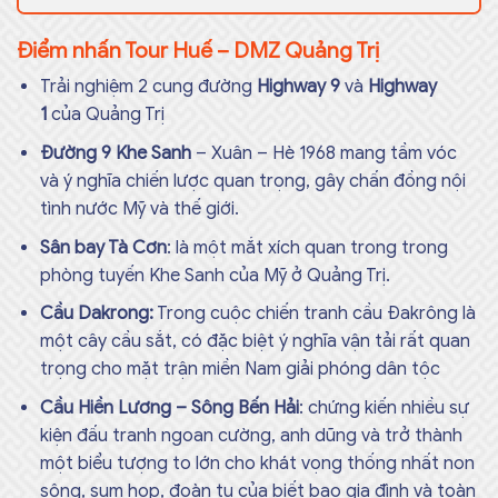
Điểm nhấn Tour Huế – DMZ Quảng Trị
Trải nghiệm 2 cung đường
Highway 9
và
Highway
1
của Quảng Trị
Đường 9 Khe Sanh
– Xuân – Hè 1968 mang tầm vóc
và ý nghĩa chiến lược quan trọng, gây chấn đồng nội
tình nước Mỹ và thế giới.
Sân bay Tà Cơn
: là một mắt xích quan trong trong
phòng tuyến Khe Sanh của Mỹ ở Quảng Trị.
Cầu Dakrong:
Trong cuộc chiến tranh cầu Đakrông là
một cây cầu sắt, có đặc biệt ý nghĩa vận tải rất quan
trọng cho mặt trận miền Nam giải phóng dân tộc
Cầu Hiền Lương – Sông Bến Hải
: chứng kiến nhiều sự
kiện đấu tranh ngoan cường, anh dũng và trở thành
một biểu tượng to lớn cho khát vọng thống nhất non
sông, sum họp, đoàn tụ của biết bao gia đình và toàn