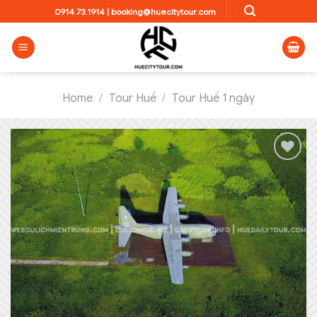
Skip
0914.73.1914
|
booking@huecitytour.com
to
content
Home
/
Tour Huế
/
Tour Huế 1 ngày
Add to
wishlist