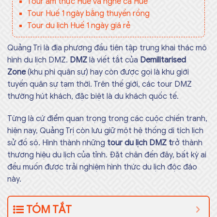
Tour ẩm thực Huế và nghe ca Huế
Tour Huế 1 ngày bằng thuyền rồng
Tour du lịch Huế 1 ngày giá rẻ
Quảng Trị là địa phương đầu tiên tập trung khai thác mô
hình du lịch DMZ.
DMZ
là viết tắt của
Demilitarised
Zone
(khu phi quân sự) hay còn được gọi là khu giới
tuyến quân sự tạm thời. Trên thế giới, các tour DMZ
thường hút khách, đặc biệt là du khách quốc tế.
Từng là cứ điểm quan trọng trong các cuộc chiến tranh,
hiện nay, Quảng Trị còn lưu giữ một hệ thống di tích lịch
sử đồ sộ. Hình thành những
tour du lịch DMZ t
rở thành
thương hiệu du lịch của tỉnh. Đặt chân đến đây, bất kỳ ai
đều muốn được trải nghiệm hình thức du lịch độc đáo
này.
TÓM TẮT