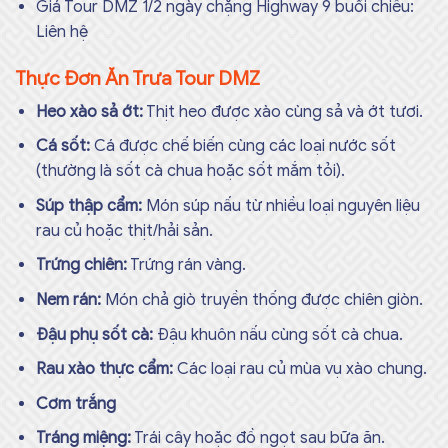
Giá Tour DMZ 1/2 ngày chặng Highway 9 buổi chiều:
Liên hệ
Thực Đơn Ăn Trưa Tour DMZ
Heo xào sả ớt:
Thịt heo được xào cùng sả và ớt tươi.
Cá sốt:
Cá được chế biến cùng các loại nước sốt
(thường là sốt cà chua hoặc sốt mắm tỏi).
Súp thập cẩm:
Món súp nấu từ nhiều loại nguyên liệu
rau củ hoặc thịt/hải sản.
Trứng chiên:
Trứng rán vàng.
Nem rán:
Món chả giò truyền thống được chiên giòn.
Đậu phụ sốt cà:
Đậu khuôn nấu cùng sốt cà chua.
Rau xào thực cẩm:
Các loại rau củ mùa vụ xào chung.
Cơm trắng
Tráng miệng:
Trái cây hoặc đồ ngọt sau bữa ăn.