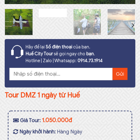
Hãy để lại
Số điện thoại
của bạn.
Huế City Tour
sẽ gọi ngay cho
bạn
.
Hotline | Zalo | Whatsapp:
0914.73.1914
Tour DMZ 1 ngày từ Huế
1.050.000đ
Giá Tour:
Ngày khởi hành:
Hàng Ngày