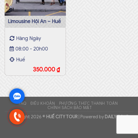
Limousine Hội An – Huế
Hàng Ngày
08:00 - 20h00
Huế
350.000
₫
FAQ
ĐIỀU KHOẢN
PHƯƠNG THỨC THANH TOÁN
CHÍNH SÁCH BẢO MẬT
Copyright 2026 ©
HUẾ CITY TOUR
| Powered by
DAILY TOUR