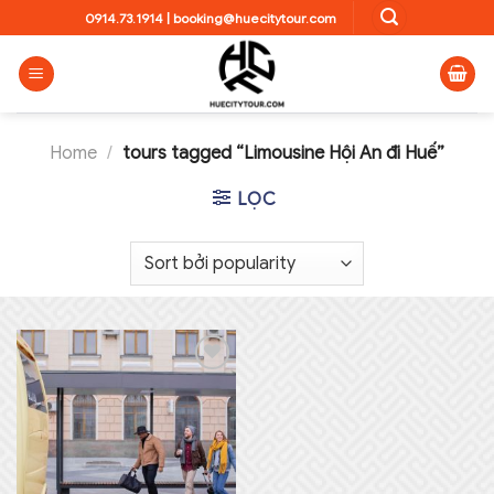
Skip
0914.73.1914
|
booking@huecitytour.com
to
content
Home
/
tours tagged “Limousine Hội An đi Huế”
LỌC
Add to
wishlist